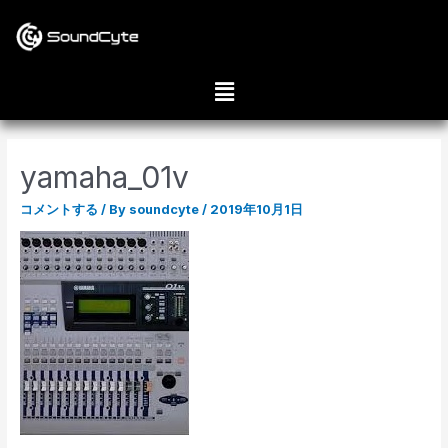
yamaha_01v
コメントする
/ By
soundcyte
/
2019年10月1日