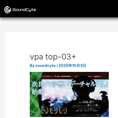
vpa top-03+
By
soundcyte
/
2020年10月3日