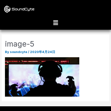
image-5
By
soundcyte
/
2020年4月24日